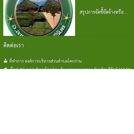
สรุปการจัดซื้จัดจ้างหรือ
การจัดหาพัสดุ
ปีงบประมาณ พ.ศ. 2569
24 มิ.ย. 2569
ติดต่อเรา
ที่ทำการ องค์การบริหารส่วนตำบลโคกว่าน
ที่อยู่: 88 หมู่ 3 ตำบลโคกว่าน อำเภอละหานทราย จังหวัดบุรีรัมย์ 31170
โทรศัพท์ : 044 114 437
โทรศัพท์งานป้องฯ : 044 114 436
Email:saraban_06310607@dla.go.th
www.kokwan.go.th
แผนที่